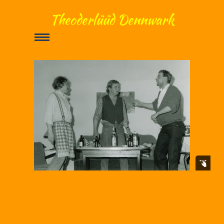
Theoderlüüd Dennwark